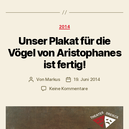
Kategorien
2014
Unser Plakat für die
Vögel von Aristophanes
ist fertig!
Von
Markus
19. Juni 2014
Beitragsautor
Veröffentlichungsdatum
zu
Keine Kommentare
Unser
Plakat
für
die
Vögel
von