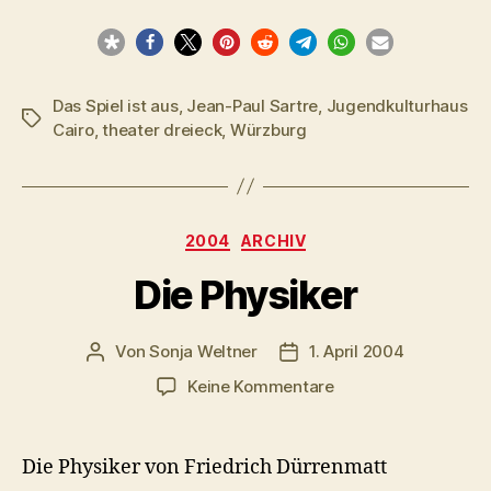
Das Spiel ist aus
,
Jean-Paul Sartre
,
Jugendkulturhaus
Schlagwörter
Cairo
,
theater dreieck
,
Würzburg
Kategorien
2004
ARCHIV
Die Physiker
Von
Sonja Weltner
1. April 2004
Beitragsautor
Veröffentlichungsdatum
zu
Keine Kommentare
Die
Physiker
Die Physiker von Friedrich Dürrenmatt