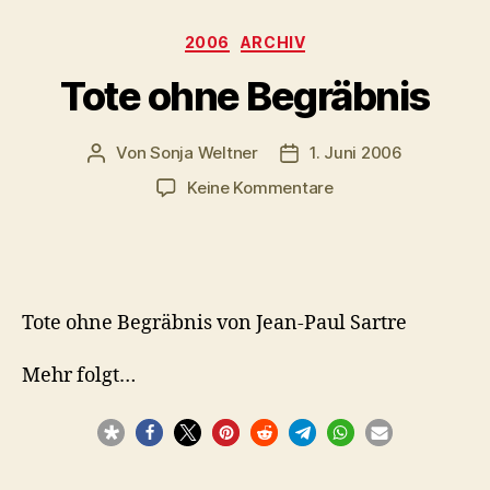
Kategorien
2006
ARCHIV
Tote ohne Begräbnis
Von
Sonja Weltner
1. Juni 2006
Beitragsautor
Veröffentlichungsdatum
zu
Keine Kommentare
Tote
ohne
Begräbnis
Tote ohne Begräbnis von Jean-Paul Sartre
Mehr folgt…