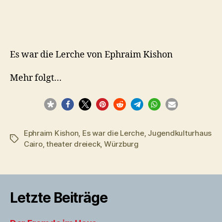
Es
war
die
Lerche
von
Es war die Lerche von Ephraim Kishon
Ephraim
Kishon
Mehr folgt…
Ephraim Kishon
,
Es war die Lerche
,
Jugendkulturhaus
Schlagwörter
Cairo
,
theater dreieck
,
Würzburg
Letzte Beiträge