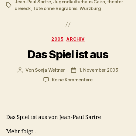
Jean-Paul Sartre
,
Jugendkulturhaus Cairo
,
theater
Schlagwörter
dreieck
,
Tote ohne Begräbnis
,
Würzburg
Kategorien
2005
ARCHIV
Das Spiel ist aus
Von
Sonja Weltner
1. November 2005
Beitragsautor
Veröffentlichungsdatum
zu
Keine Kommentare
Das
Spiel
ist
aus
Das Spiel ist aus von Jean-Paul Sartre
Mehr folgt…