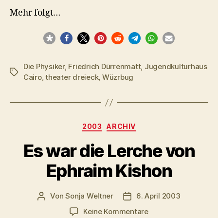
Mehr folgt…
Die Physiker
,
Friedrich Dürrenmatt
,
Jugendkulturhaus
Schlagwörter
Cairo
,
theater dreieck
,
Wüzrbug
Kategorien
2003
ARCHIV
Es war die Lerche von
Ephraim Kishon
Von
Sonja Weltner
6. April 2003
Beitragsautor
Veröffentlichungsdatum
zu
Keine Kommentare