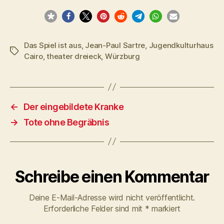
Das Spiel ist aus
,
Jean-Paul Sartre
,
Jugendkulturhaus
Schlagwörter
Cairo
,
theater dreieck
,
Würzburg
←
Der eingebildete Kranke
→
Tote ohne Begräbnis
Schreibe einen Kommentar
Deine E-Mail-Adresse wird nicht veröffentlicht.
Erforderliche Felder sind mit
*
markiert