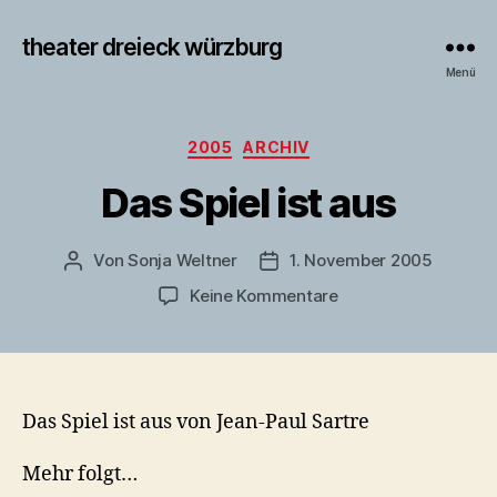
theater dreieck würzburg
Menü
Kategorien
2005
ARCHIV
Das Spiel ist aus
Von
Sonja Weltner
1. November 2005
Beitragsautor
Veröffentlichungsdatum
zu
Keine Kommentare
Das
Spiel
ist
aus
Das Spiel ist aus von Jean-Paul Sartre
Mehr folgt…