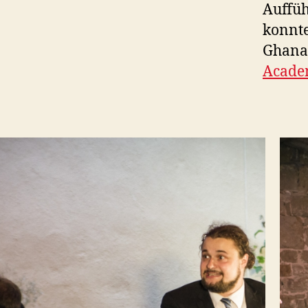
Auffüh
konnte
Ghana
Acade