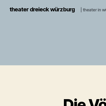
theater dreieck würzburg
| theater in 
„Die V