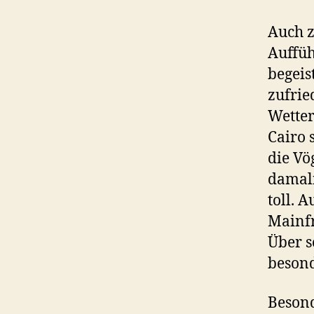
Auch z
Auffüh
begeis
zufrie
Wetter
Cairo 
die Vö
damali
toll. 
Mainfr
Über s
besond
Besond