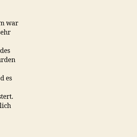
um war
sehr
 des
wurden
d es
tert.
lich