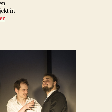
sen
ekt in
er