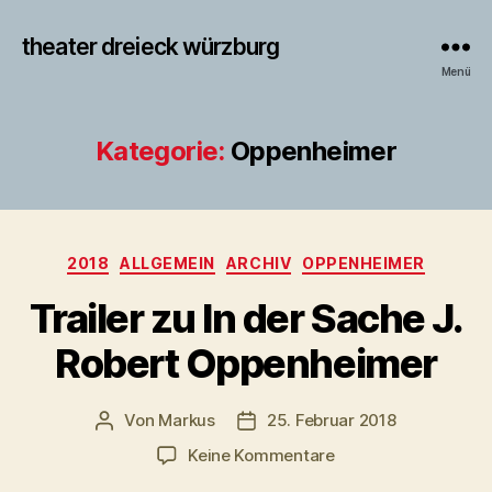
theater dreieck würzburg
Menü
Kategorie:
Oppenheimer
Kategorien
2018
ALLGEMEIN
ARCHIV
OPPENHEIMER
Trailer zu In der Sache J.
Robert Oppenheimer
Von
Markus
25. Februar 2018
Beitragsautor
Veröffentlichungsdatum
zu
Keine Kommentare
Trailer