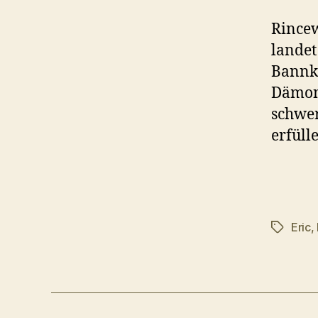
Rincew
landet
Bannkr
Dämon
schwer
erfüll
Eric
,
Schlagwö