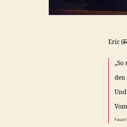
Eric (
F
„So 
den 
Und 
Vom 
Faust 