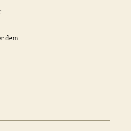
r
n
er dem