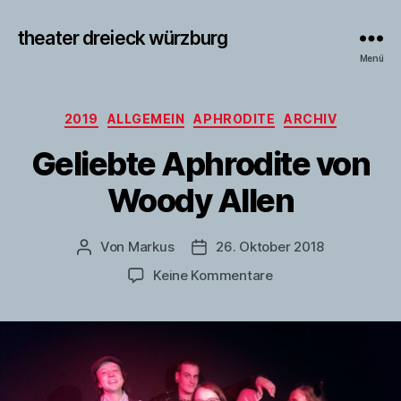
theater dreieck würzburg
Menü
Kategorien
2019
ALLGEMEIN
APHRODITE
ARCHIV
Geliebte Aphrodite von
Woody Allen
Von
Markus
26. Oktober 2018
Beitragsautor
Veröffentlichungsdatum
zu
Keine Kommentare
Geliebte
Aphrodite
von
Woody
Allen