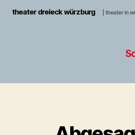
theater dreieck würzburg
| theater in 
S
Abgesagt