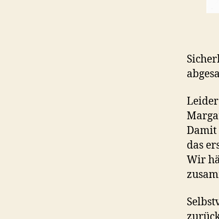
Sicher
abgesa
Leider
Margar
Damit 
das er
Wir hä
zusamm
Selbst
zurüc