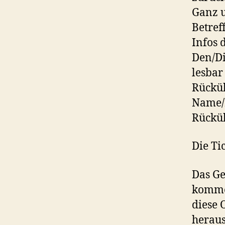
Ganz u
Betref
Infos 
Den/Di
lesbar
Rückü
Name/
Rücküb
Die Ti
Das Ge
kommen
diese 
heraus