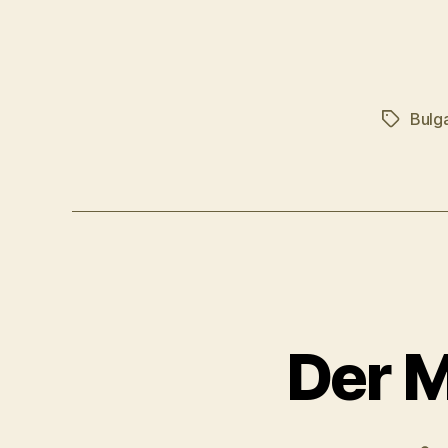
Bulg
Schlagwö
Der M