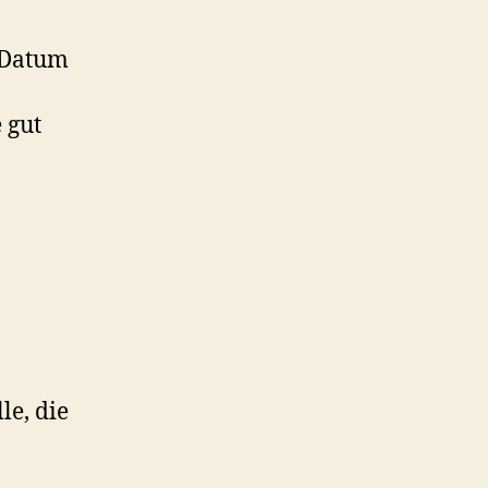
a/Datum
 gut
le, die